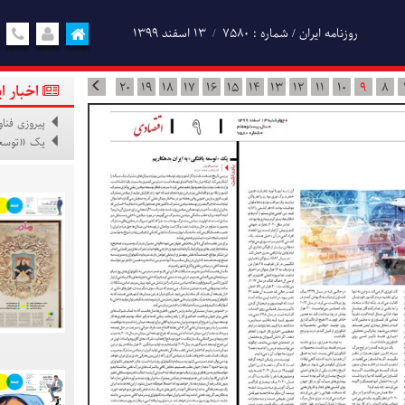
روزنامه ایران / شماره : 7580
۱۳ اسفند ۱۳۹۹
20
19
18
17
16
15
14
13
12
11
10
9
8
اخبار ا
پیروزی فنا
یک «توسعه