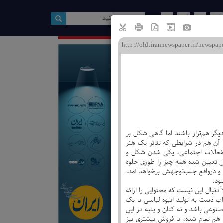
ین صفحه
د صبح» را متعلق به خودم می‌دانم
ی، گام اول رابطه حقوق و هنر
 هنر و تجارت در تئاتر
فاده از ظرفیت‌ فرهنگی فضای مجازی
دی دوباره...
ت
کدیگر هم‌تراز باشند اما گاهی شکل بر
زی
. آن هم در شرایطی که تئاتر یک هنر
انفعالات اجتماعی، یکی شدن شکل و
ویژه نامه ها
یش تعیین شده همه چیز را طوری جلوه
 و درواقع جلب‌توجهش برخواهد آمد.
ود.
 دنبال این نیست که محتوایی را ارائه
ب دست به تولید انبوه لباسی با یک
صنوعی باشد و نه کتان و پنبه در این
 هم تمام شده، با فروش بیشتری نیز