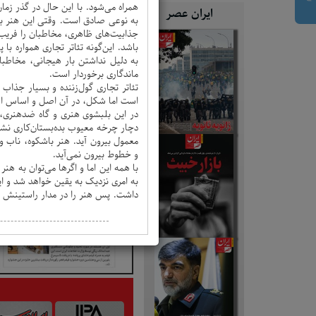
همراه می‌شود. با این حال در گذر زمان
ایران عصر
به نوعی صادق است. وقتی این هنر به س
جذابیت‌های ظاهری، مخاطبان را فریب دا
باشد. این‌گونه تئاتر تجاری همواره ب
به دلیل نداشتن بار هیجانی، مخاطبا
ماندگاری برخوردار است.
تئاتر تجاری گول‌زننده و بسیار جذاب
است اما شکل، در آن اصل و اساس است
در این بلبشوی هنری و گاه ضدهنری، 
دچار چرخه معیوب بده‌بستان‌کاری نشو
معمول بیرون آید. هنر باشکوه، ناب و
و خطوط بیرون نمی‌آید.
با همه این اما و اگرها می‌توان به ه
به امری نزدیک به یقین خواهد شد و این
داشت. پس هنر را در مدار راستینش قرا