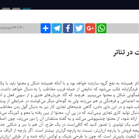
روزنامه ایران / شماره : 8105
۲۶ دی ۱۴۰۱
WhatsApp
Google+
Twitter
Facebook
Telegram
اشتراک
12
11
10
9
8
اخبار ا
سخن روز
فیلم «فرزن
 در تئاتر
مالکیت فکر
رو در رویی
ضرورت است
سیزده، تول
عکس نوش
ر تئاتر همیشه به نفع گروه سازنده خواهد بود و با آنکه همیشه شکل و محتوا باید با ی
فضای مجا
 فرم‌گرایانه غالب می‌شود که نتایجی از جمله فریب مخاطب را به دنبال خواهد داشت
همگونی شکل و محتوا می‌بینیم. هرچند که گاه جریان‌های هنری و از سویی فعل و 
مد اجتماعی و فرهنگی بر هم می‌زنند ولی به گونه‌ای دیگر می‌کوشند در شرایطی از پ
شود و در این بازی دادن، گاهی جنبه‌های تجاری کار نیز به دنبال گول زدن مخاطب
ل تولید کاری تجاری برمی‌آیند که در پی آن، محتوا از بین رفته یا محو و کم‌رنگ می‌ش
رائه شود، از محتوا چشم‌پوشی می‌کند و به گفته منتقدان آن را دور می‌زند، چون اصلاً
صاحب یک تولیدی را تصور کنید که کافی‌است در یک طرح، آن هم با سر و شکلی جذا
جه فروش با پارچه ارزان‌تر، نسبت به پارچه گران‌تر بیشتر است. اگر پارچه از الیاف م
یا کیفیت پایین‌تر است که چون با طرحی شیک و لوکس ارائه شده و از طرفی ارزان‌تر