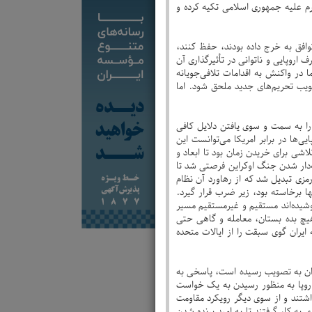
رم علیه جمهوری اسلامی تکیه کرده و
افق به خرج داده بودند، حفظ کنند،
وپایی و ناتوانی در تأثیرگذاری آن
در واکنش به اقدامات تلافی‌جویانه
ویب تحریم‌های جدید ملحق شود. اما
ایی یعنی فرانسه، انگلیس و آلمان را به سمت و سوی یافتن دلایل کافی
‌ها در برابر امریکا می‌توانست این
اشی برای خریدن زمان بود تا ابعاد و
 اغتشاشات در ایران و ادامه‌دار شدن جنگ اوکراین فرصتی شد تا
مزی تبدیل شد که از رهاورد آن نظام
 برخاسته بود، زیر ضرب قرار گیرد.
وشیده‌اند مستقیم و غیرمستقیم مسیر
هیچ بده بستان، معامله و گاهی حتی
یران گوی سبقت را از ایالات متحده
یران به تصویب رسیده است، پاسخی به
 اروپا به منظور رسیدن به یک خواست
اشتند و از سوی دیگر رویکرد مقاومت
 به کار گرفتند تا به امید برنده شدن