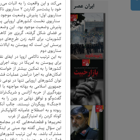
می‌کند و این واقعیت را به اثبات می‌
ایران عصر
خود با پشت‌سر گذاردن 2 سناریوی ناکام به بخش لاینفک اجرای این عملیات روانی تبدیل شده‌اند.
سناریوی اول؛ پذیرش وضعیت موجود
سناریوی نخست کشورهای اروپایی پس ا
پذیرش وضعیت موجود بود. این وضعیت 
بر فضای شکل گرفته، گریزی جز کاهش 
کشورمان، برای کلید زدن طرح‌های دی
پرسش این است که پیوستن به ایالات مت
سناریوی دوم
برای پیوستن به امریکا در روند اجرای
کشورها را به تمکین بیشتر از خواسته‌
توان کشورهای اروپایی تنها در نوعی 
جمهوری اسلامی به بهانه مواجهه با 
بهره‌گیری از حربه آژانس و شریک‌ترا
گفت‌و‌گو و توافق نهایی در وین را 
«جنگ» رویگردان نیستند. جالب آنکه 
ربوده و به اصطلاح عامیانه کاتولیک‌تر
کوتاه کردن راه امتیازگیری از غرب
تحریم‌ها و قطعنامه‌هایی که در مجام
این سؤال پیش گفته بود مبنی بر اینک
مشترک باشد. به این ترتیب کشورهای ا
فعال تهران هم جز پذیرش توافق با حداق