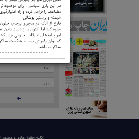
در این بازی سیاسی، برای موضوعاتی 
مضاعف را فراهم کرده و راه امتیازگیری ا
هیمنه و پرستیژ پوشالی
انتخاب نشریه
فارغ از آنکه در ماجرای برجام، جلوه
جلوه کند اما اکنون با از دست دادن 
امر پیامدهای غیرقابل جبرانی برای کش
که توان پذیرش تبعات شکست مذاکرات 
جستجو بر اساس تاریخ
مذاکرات باشد.
كلیه حقوق مادی و معنوی ای