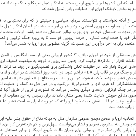
رساند که این کشورها برای خروج از بن‌بست، به ابتکار عمل امریکا و جنگ چند لایه ن
ز آنکه نخواستند یا نتوانستند سرمایه‌ سیاسی و حیثیتی را که برای دستیابی به تو
صفر، مطلوب جمهوری اسلامی نبود و همین امر سبب شد در فقدان ابتکار عمل طرف ار
تعهدات هسته‌ای خود در چهارچوب توافق هسته‌ای نداشته باشد. ایالات متحده اما 
گر خود با هدف ایجاد فشار، از طرف اروپایی خواست تا به پروژه جنگ ترکیبی و تص
حده برای به اجرا درآوردن این عملیات، گزینه مطلوبی برای اروپا به شمار می‌آمد؟
به این ترتیب ناکامی اروپا در ایفای نقش مستقلی از خود در اجرای توافق، 3 کشور اروپ
 نقشه «فرار از مذاکره» ترغیب کرد. چنین سناریویی با توجه به موقعیت ضعیف اروپایی
های امریکا وادار کند. در حقیقت تعلل واشنگتن برای تصمیم‌گیری در روند مذاکرات، تل
امکان‌های به اجرا درآمدن عملیات فشار و جنگ نرم در قالب پلن «B» فراهم شود. در ادامه بروز
نمایش فشار و تهدید خلاصه شود. در این راستا، حربه دفاع از «حقوق بشر» به اسم ر
اغتشاشگرانی که غرب آنها را «معترض» می‌نامید و در عین‌حال به کمک و حمایت آنها
شی در جنگ اوکراین، راه‌های دیگری به‌شمار می‌آمد که کشورهای غربی از طریق آنها ک
به سوی منافع خویش هدایت کنند؛ یعنی نشان داده‌اند برای رسیدن به این مطلوب از 
اروپا چنان در قالب نقش جدید خود فرو رفته که در روند اجرای سیاست فشار علیه ا
 از پاپ شده است.
ع اتحادیه اروپا و صحن مجمع عمومی سازمان ملل به بهانه دفاع از حقوق بشر علیه ا
ه پیوستن به سناریوی تحریم و فشار می‌توانست سهل‌ترین و کم هزینه‌ترین کار برای
روپایی وقتی دیگر توش و توانی برای جبران مافات خروج امریکا از توافق هسته‌ای ند
ل امتیاز چاره‌ای برای آنها باقی نگذاشته بود، ظرفیت خود را برای بازی در عرصه دیگری