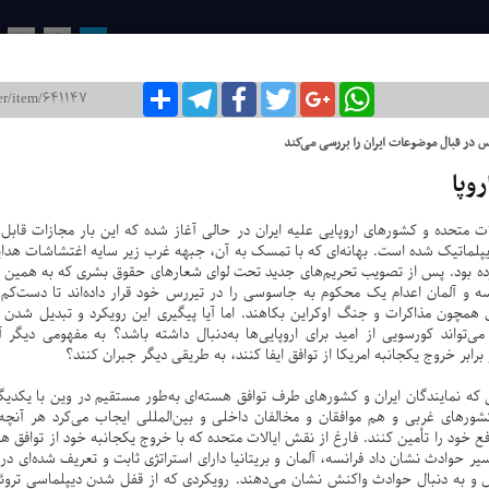
روزنامه ایران / شماره : 8105
۲۶ دی ۱۴۰۱
WhatsApp
Google+
Twitter
Facebook
Telegram
اشتراک
12
11
10
9
8
اخبار ا
لیس در قبال موضوعات ایران را بررسی می‌کند
دیگه چه خ
یخبندان دی
وپا
ادامه موضع
جاسوس MI6
ات متحده و کشورهای اروپایی علیه ایران در حالی آغاز شده که این بار مجازات قاب
سکولارها ع
دیپلماتیک شده است. بهانه‌ای که با تمسک به آن، جبهه غرب زیر سایه اغتشاشات هدایت
ده بود. پس از تصویب تحریم‌های جدید تحت لوای شعارهای حقوق بشری که به همین دلی
لیس، فرانسه و آلمان اعدام یک محکوم به جاسوسی را در تیررس خود قرار داده‌اند تا دست‌
 همچون مذاکرات و جنگ اوکراین بکاهند. اما آیا پیگیری این رویکرد و تبدیل شدن
‌تواند کورسویی از امید برای اروپایی‌ها به‌دنبال داشته باشد؟ به مفهومی دیگر آ
ر برابر خروج یکجانبه امریکا از توافق ایفا کنند، به طریقی دیگر جبران کنند؟
راتی‌ که نمایندگان ایران و کشورهای طرف توافق هسته‌ای به‌طور مستقیم در وین با یکد
ورهای غربی و هم موافقان و مخالفان داخلی و بین‌المللی ایجاب می‌کرد هر آنچه د
فع خود را تأمین کنند. فارغ از نقش ایالات متحده که با خروج یکجانبه خود از توافق 
، سیر حوادث نشان داد فرانسه، آلمان و بریتانیا دارای استراتژی ثابت و تعریف شده‌ا
و به دنبال حوادث واکنش نشان می‌دهند. رویکردی که از قفل شدن دیپلماسی تروئی