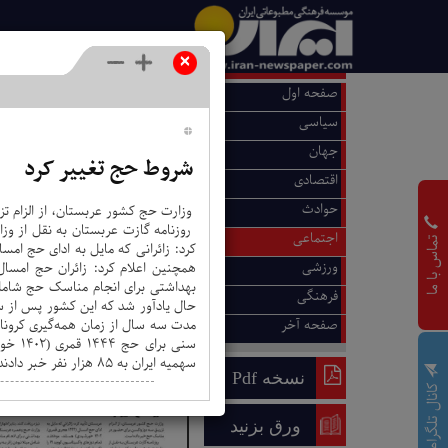
×
صفحه اول
7
6
5
4
3
2
1
سیاسی
جهان
شروط حج تغییر کرد
اقتصادی
حوادث
وزارت حج کشور عربستان، از الزام ت
اجتماعی
تماس با ما
ورزشی
همچنین اعلام کرد: زائران حج امسال 
بهداشتی برای انجام مناسک حج شامل م
فرهنگی
صفحه آخر
مدت سه سال از زمان همه‌گیری کرونا،
سنی ب
سهمیه ایران به ۸۵ هزار نفر خبر دادند.
نسخه Pdf
کانال تلگرام
ورق بزنید