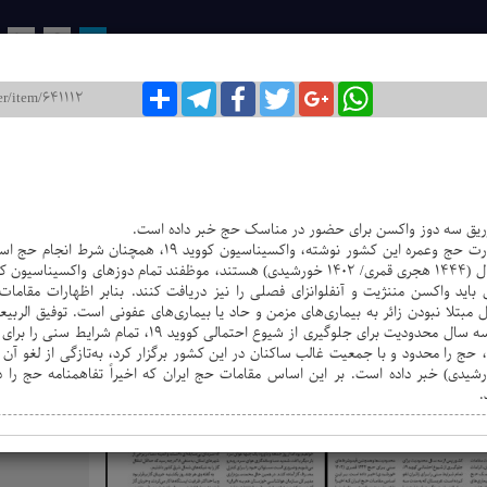
روزنامه ایران / شماره : 8105
۲۶ دی ۱۴۰۱
WhatsApp
Google+
Twitter
Facebook
Telegram
اشتراک
12
11
10
9
8
اخبار ا
موج جدید 
کنکور در م
شروط حج ت
ارزیابی ۶۷۰ هزار نفر از فرهنگیان
زریق سه دوز واکسن برای حضور در مناسک حج خبر داده است.
روزنامه گازت عربستان به نقل از وزارت حج وعمره این کشور نوشته،
باید واکسن مننژیت و آنفلوانزای فصلی را نیز دریافت کنند. بنابر اظهارات مقاما
بتلا نبودن زائر به بیماری‌های مزمن و حاد یا بیماری‌های عفونی است. توفیق الربی
حال یادآور شد که این کشور پس از سه سال محدودیت برای جلوگیری 
 حج را محدود و با جمعیت غالب ساکنان در این کشور برگزار کرد، به‌تازگی از لغو آ
رای حج ۱۴۴۴ قمری (۱۴۰۲ خورشیدی) خبر داده است. بر این اساس مقامات حج ایران که اخیراً تفاهمنامه 