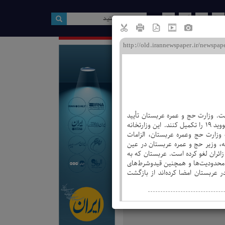
ین صفحه
سرما در راه است
عرض بازاریابی متقلبان
غییر کرد
 واکسیناسیون کووید ۱۹، همچنان شرط انجام حج است. وزارت حج و عمره عربستان تأیید
ویژه نامه ها
کرد: زائرانی که مایل به ادای حج امسال (۱۴۴۴ هجری قمری/ ۱۴۰۲ خورشیدی) هستند، موظفند تمام دوزهای واکسیناسیون کووید ۱۹ را تکمیل کنند. این وزارتخانه
ت وزارت حج وعمره عربستان، الزامات
عه، وزیر حج و عمره عربستان در عین
از شیوع احتمالی کووید ۱۹، تمام شرایط سنی را برای زائران لغو کرده است. عربستان که به
ن محدودیت‌ها و همچنین قیدوشرط‌های
حج را در عربستان امضا کرده‌اند از بازگشت