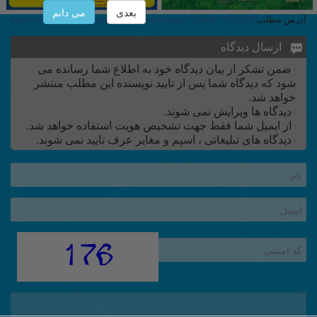
بعدی
می دانم
آدرس مطلب
http://old.irannewspaper.ir/newspaper/page/7580/6/571145/0
ارسال دیدگاه
ضمن تشکر از بیان دیدگاه خود به اطلاع شما رسانده می
شود که دیدگاه شما پس از تایید نویسنده این مطلب منتشر
خواهد شد.
دیدگاه ها ویرایش نمی شوند.
از ایمیل شما فقط جهت تشخیص هویت استفاده خواهد شد.
دیدگاه های تبلیغاتی ، اسپم و مغایر عرف تایید نمی شوند.