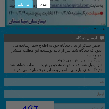
بعدی
می دانم
آدرس مطلب
http://old.irannewspaper.ir/newspaper/page/7612/13/575337/0
ارسال دیدگاه
ضمن تشکر از بیان دیدگاه خود به اطلاع شما رسانده می
شود که دیدگاه شما پس از تایید نویسنده این مطلب منتشر
خواهد شد.
دیدگاه ها ویرایش نمی شوند.
از ایمیل شما فقط جهت تشخیص هویت استفاده خواهد شد.
دیدگاه های تبلیغاتی ، اسپم و مغایر عرف تایید نمی شوند.