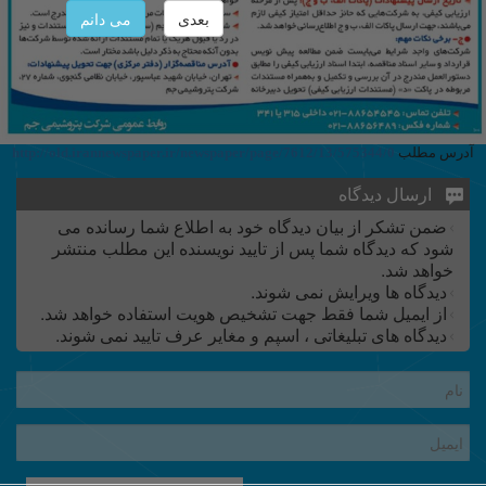
بعدی
می دانم
آدرس مطلب
http://old.irannewspaper.ir/newspaper/page/7612/13/575344/0
ارسال دیدگاه
ضمن تشکر از بیان دیدگاه خود به اطلاع شما رسانده می
شود که دیدگاه شما پس از تایید نویسنده این مطلب منتشر
خواهد شد.
دیدگاه ها ویرایش نمی شوند.
از ایمیل شما فقط جهت تشخیص هویت استفاده خواهد شد.
دیدگاه های تبلیغاتی ، اسپم و مغایر عرف تایید نمی شوند.