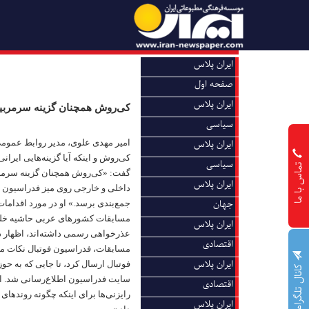
ایران پلاس
صفحه اول
ایران پلاس
کی‌روش همچنان گزینه سرمربی
سیاسی
امیر مهدی علوی، مدیر روابط عموم
ایران پلاس
کی‌روش و اینکه آیا گزینه‌هایی ایر
سیاسی
تماس با ما
گفت: «کی‌روش همچنان گزینه سرمرب
ایران پلاس
داخلی و خارجی روی میز فدراسیون 
جهان
جمع‌بندی برسد.» او در مورد اقداما
مسابقات کشورهای عربی حاشیه خلیج ف
ایران پلاس
عذرخواهی رسمی داشته‌اند، اظهار د
اقتصادی
مسابقات، فدراسیون فوتبال نکات مد
ایران پلاس
فوتبال ارسال کرد، تا جایی که به ح
کانال تلگرام
سایت فدراسیون اطلاع‌رسانی شد. ای
اقتصادی
رایزنی‌ها برای اینکه چگونه روندهای
ایران پلاس