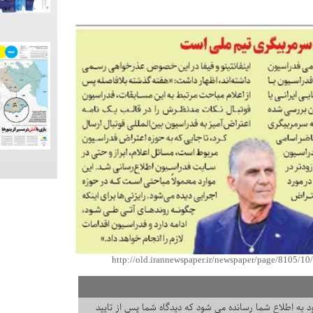
http://old.irannewspaper.ir/newspaper/page/8105/1
 به اطلاع شما رسانده می شود که دیدگاه شما پس از تایید