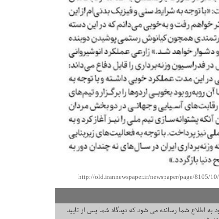
http://old.irannewspaper.ir/newspaper/page/8105/1
 به اطلاع شما رسانده می شود که دیدگاه شما پس از تایید