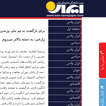
ایران پلاس
صفحه اول
برای بازگشت به تیم ملی وزنه‌بردا
ایران پلاس
زارعی: به دسته بالاتر می‌روم
سیاسی
ایران پلاس
پریسا غفاری/ محمد زارعی وزنه بر
سیاسی
تماس با ما
بحرین را از دست داد؛ امیدوار است ب
زمانی کم رقابت‌های آسیایی بحرین 
ایران پلاس
ملی برایم اتفاق افتاد و نبود زمان کا
جهان
«بعد از پایان دوران نقاهت و مداوا ت
ایران پلاس
انتخابی المپیک در کره جنوبی فرصت 
بازگشت به تیم ملی نشان دهم، سخت 
اقتصادی
انگیزه لازم، بازگشتم به صحنه رقابت‌
ایران پلاس
کانال تلگرام
اگر توانستم این انگیزه را در خود ایج
اقتصادی
خواهم کرد. بی‌شک هفته پایانی لیگ 
انتخابی تیم ملی را دارند و کادر فنی
ایران پلاس