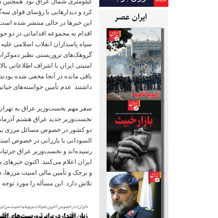
کیلومتری شمال عراق بود. همچنین س
کرد و دیدارهایی با رؤسای قوای سه‌گا
ایران عصر
این خبرها در حالی منتشر شده است ک
اقدام به مجموعه اقداماتی در دو حوز
سپاه پاسداران انقلاب اسلامی علیه
گروهک‌های تروریستی نظیر دموکرات،
امنیتی ایران با اشراف اطلاعاتی با
باقی مانده در آنجا مخفی شده بودند 
داشتند عدم تأمین خواسته‌های حیاتی
سفر مهم نخست‌وزیر عراق به تهران
نخست‌وزیر جدید عراق هشتم آذرماه 
دو کشور در خصوص مسائل مرزی بوده
السودانی با بارزانی در خصوص استقرا
رسیده‌اند و نخست‌وزیر عراق جزئیات
ایران اعلام می‌کنند. اکنون خبرهای 
و برجک و تأمین مالی امنیت مرزها، 
تلاش دارد این مسأله را مورد توجه خ