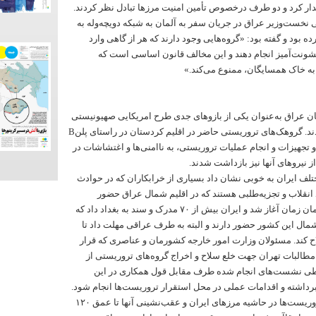
ار کرد و دو طرف درخصوص تأمین امنیت مرزها تبادل نظر کردند.
 نخست‌وزیر عراق در جریان سفر به آلمان به شبکه دویچه‌وله به
ه بود و گفته بود: «گروه‌هایی وجود دارند که هر از گاهی وارد
خشونت‌آمیز انجام دهند و این مخالف قانون اساسی است که
 به خاک همسایگان، ممنوع می‌کند.»
ن عراق به‌عنوان یکی از بازوهای جدی طرح امریکایی صهیونیستی
پروژه آشوب اخیر در ایران عمل کردند. گروهک‌های تروریستی حاضر در اقلیم کردستان در راستای پلنB
 و تجهیزات و انجام عملیات‌ تروریستی، به ناامنی‌ها و اغتشاشات در
 نیروهای آنها نیز بازداشت شدند.
لف ایران به خوبی نشان داد بسیاری از خرابکاران که در حوادث
 انقلاب و تجزیه‌طلبی هستند که در اقلیم شمال عراق حضور
داشته‌اند. رایزنی‌های دیپلماتیک از همان زمان آغاز شد و ایران بیش از ۷۰ مدرک و سند به بغداد داد که
مال این کشور حضور دارند و البته به طرف عراقی مهلت داد تا
ح کند. مسئولان وزارت امور خارجه کشورمان و عناصری که قرار
مطالبات تهران جهت خلع سلاح و اخراج گروه‌های تروریستی از
 طی نشست‌های انجام شده طرف مقابل قول همکاری در این
رداشته و اقدامات عملی در محل استقرار تروریست‌ها انجام شود.
خواسته ایران جمع شدن مقرهای تروریست‌ها در حاشیه مرزهای ایران و عقب‌نشینی آنها تا عمق ۱۲۰