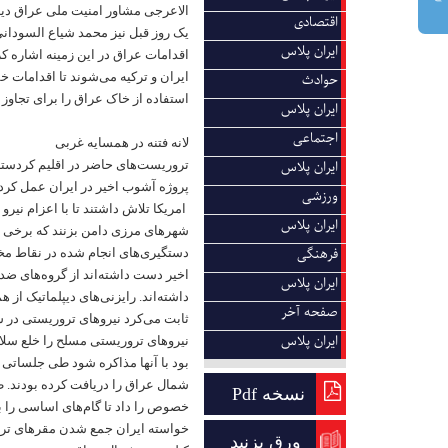
الاعرجی مشاور امنیت ملی عراق دید
اقتصادی
یک روز قبل نیز محمد شیاع السودانی
ایران پلاس
اقدامات عراق در این زمینه اشاره کرد
ایران و ترکیه می‌شوند تا اقدامات 
حوادث
استفاده از خاک عراق را برای تجاوز
ایران پلاس
اجتماعی
لانه فتنه در همسایه غربی
تروریست‌های حاضر در اقلیم کردستا
ایران پلاس
ورزشی
امریکا تلاش داشتند تا با اعزام نیرو
ایران پلاس
شهرهای مرزی دامن بزنند که برخی از
فرهنگی
دستگیری‌های انجام شده در نقاط مخت
اخیر دست داشته‌اند از گروه‌های ضد
ایران پلاس
صفحه آخر
ثابت می‌کرد نیروهای تروریستی در ش
ایران پلاس
نیروهای تروریستی مسلح را خلع سلا
بود با آنها مذاکره شود طی جلساتی 
شمال عراق را دریافت کرده بودند.
نسخه Pdf
خصوص را داد تا گام‌های اساسی را ب
ورق بزنید