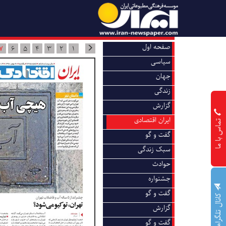
صفحه اول
7
6
5
4
3
2
1
سیاسی
جهان
زندگی
گزارش
ایران اقتصادی
تماس با ما
گفت و گو
سبک زندگی
حوادث
جشنواره
گفت و گو
کانال تلگرام
گزارش
گفت و گو