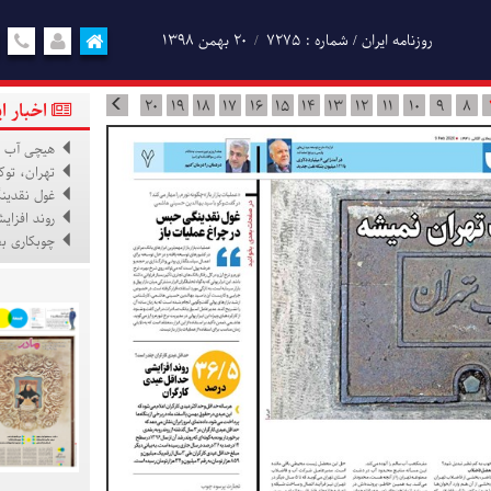
روزنامه ایران / شماره : 7275
۲۰ بهمن ۱۳۹۸
20
19
18
17
16
15
14
13
12
11
10
9
8
اخبار ا
هیچی آب ت
تهران، توک
غول نقدین
روند افزای
چوبکاری بف