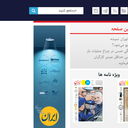
ین صفحه
هران نمیشه
یو می‌شود؟
گی حبس در چراغ عملیات باز
شی حداقل عیدی کارگران
رمایید
ویژه نامه ها