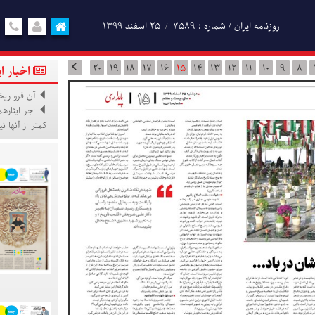
روزنامه ایران / شماره : 7589
۲۵ اسفند ۱۳۹۹
20
19
18
17
16
15
14
13
12
11
10
9
8
اخبار ا
آن فرو ریخ
اجر ایثاره
کمتر از آنها 