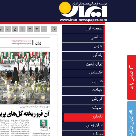
صفحه اول
7
6
5
4
3
2
1
سیاسی
جهان
زندگی
ایران زمین
اقتصادی
تماس با ما
فناوری
حوادث
گزارش
اندیشه
پایداری
کانال تلگرام
ایران زمین
دیدگاه