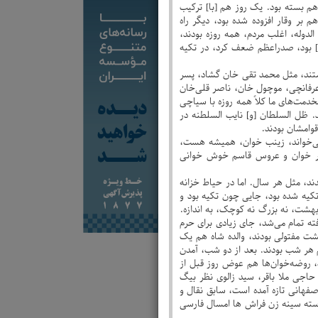
هم بسته بود. یک روز هم [با] ترکیب
بر وقار افزوده شده بود، دیگر راه
دوله، اغلب مردم، همه روزه بودند،
ره خودش می‌نشست، امنای دولت و شاهزاده‌ها، آنجا جمع می‌شدند. یک روز هم گویا 8 [محرم] بود، صدراعظم ضعف کرد، در تکیه
تند، مثل محمد تقی خان گشاد، پسر
رفانچی، موچول خان، ناصر قلی‌خان
دمت‌های ما کلاً همه روزه با سیاچی
. ظل السلطان [و] نایب السلطنه در
قوامشان بودند.
ی‌خواند، زینب خوان، همیشه هست،
کبر خوان و عروس قاسم خوش خوانی
د، مثل هر سال. اما در حیاط خزانه
تکیه شده بود، جایی چون تکیه بود و
بهشت، نه بزرگ نه کوچک، به اندازه.
ه تمام می‌شد، جای زیادی برای حرم
پشت مفتولی بودند، والده شاه هم یک
 هر شب بودند. بعد از دو شب، آمدن
 روضه‌خوان‌ها هم عوض روز قبل از
حاجی ملا باقر، سید زالوی نظر بیگ
صفهانی تازه آمده است، سابق نقال و
سته سینه زن فراش ها امسال فارسی