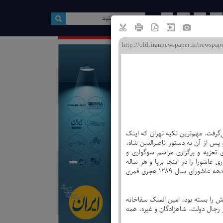
ین صفحه
 در تکیه دولت
فوی گنجعلیخان کرمان
لقان تا جلالیه تهران
ویژه نامه ها
‌گرفت. مهم‌ترین تکیه تهران که اینک
و پس از آن به دستور ناصرالدین شاه،
 تعزیه و برگزاری مراسم سوگواری و
مید. ناصرالدین شاه مراسم عزاداری عاشورا را در اینجا برپا و هر ساله
خاطرات خود را از این مراسم به رشته تحریر درمی‌آورد، گاهی به تفصیل و گاهی خلاصه. ذیلاً خاطرات ناصرالدین شاه در دهه عاشورای سال 1289 هجری قمری
ش را بسته بود، امین الملک سقاخانه
رجال دولت، شاهزادگان و غیره، همه