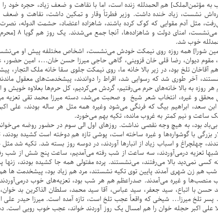
به مؤتمن‌الملک] هم الحمدلله زنده است، اما با نقاهت و ضعف زیاد، حجره خود را 
ه‌اش نشست، زیاد خنده داشت. وزیر فطرتاً وقار و تمکین داشت، نقاهت و ضعف هم 
رفت، مثل آدم مقوایی که کوک کرده باشند، شاهزاده اعتضاد، حشمت الدوله، نصرت ال
صدر اعظم هر روزه در حج
لحمدلله خوب شد.
و امین شورا] همه روزه روی نیمکت خودش می‌نشست، اشخاص مختلفه پیش او می‌نشس
 مقوم دیوان، رضا قلی خان قزوینی، گاهی حاجی میرزا حسن خان...، امین حضور، ع
 آقاخان تلخ بود، در زیر بالا خانه ما، روی نیمکت جلوی سقا خانه ملک التجار، پیشخ
شستند، آخر طوری شد که رسوایی شد، اقراط را دواندند، پیشخدمت‌های معقول ماندند
 هر روزه به بالا خانه‌های حرم می‌رفتیم، گردش می‌کردیم، کل حرم‌ها بعلاوه خویش و ا
ی محقق و غیره، انتخاب شعر شیخ و صحبت می‌شد، دسته میرزا محمد تقی تعزیه م
ابن سعد، ابراهیم بیگ که فرنگی می‌شود وغیره همه مثل هر ساله بودند، علی ا
 ساعت و نیم کمتر به غروب مانده، تکیه بهم می‌خورد.
بی‌باد بود، به هیچ وجه نقصی نداشت. روزهای اول الی سوم در حضور روضه می‌خواندن
ار بزرگی با گوشواره‌ها و غیره ساخته است، پوشی تازه هم دوخته است کشیده بودند، 
دند، چهلچراغ و اسباب زیاد از انبارها آوردند، در دوسه روز بسته شد. تکیه شد مثل 
بها تعزیه درمی‌آوردند، سه ساعت از شب رفته می‌آمدیم، ساعت پنج شش از شب رفت
که کسی نمی‌دید بالا می‌رفتند، می‌نشستند. پرده مفتولی همه جا کشیده بودند، زنها 
 شب هم زن شهری آمدند پایین توی تکیه نشستند، مرد هم زیاد بود، پیشخدمت ها هم
منصب‌ها و غیره می‌آمدند. صدراعظم هم هر شب بود، تعزیه‌های خوب درمی‌آوردند،
سید حسن با اتباع، سید جعفر، سید عباس، آقا سید محمد، سلطان الذاکرین بد خوان، 
. پسر تلخ میرزا... شیخی که واقعاً عجب تلخ است، تازه آمده است. میرزا حیدر علی ا
ا علی اکبر حجله خوان را هم امسال یک روز آوردند خواند، عجب خوب رویی است. د