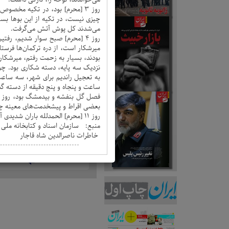
روز 3 [محرم] بود، در تکیه مخ
چیزی نیست، در تکیه از این بوها بسیا
می‌شدند کل پوش آتش می‌گرفت.
انتخاب نشریه
روز 4 [محرم] صبح سوار شدیم، رف
میرشکار است، از دره ترکمان‌ها فرست
بودند، بسیار به زحمت رفتم، میرشکار 
نزدیک سه پایه، دسته شکاری بود. چون
جستجو بر اساس تاریخ
به تعجیل راندیم برای شهر، سه ساعت
ساعت و پنجاه و پنج دقیقه از دسته گ
فصل گل بنفشه و بیدمشگ بود، روز عا
بعضی اقراط و پیشخدمت‌های معینه چهل
روز 11 [محرم] الحمدلله باران شدیدی آمد که ناودانها کار کرد، تکیه کوچک را الی شب 11 تعزیه خواندند، هفت شب به همه جهت تعزیه درآوردند....
منبع: سازمان اسناد و کتابخانه ملی ای
‌ خاطرات ناصرالدین شاه قاجار