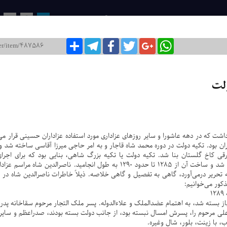
روزنامه ایران / شماره : 6911
۶ آبان ۱۳۹۷
WhatsApp
Google+
Twitter
Facebook
Telegram
اشتراک
29
28
27
26
25
24
23
22
21
20
19
18
17
اخبار ا
روضه‌خوانی
مجموعه‌ ص
ولت
از آبگیر بی
داشت که در دهه عاشورا و سایر روزهای عزاداری مورد استفاده عزاداران حسینی قرار می
هران بود. تکیه دولت در دوره محمد شاه قاجار و به امر حاجی میرزا آقاسی ساخته شد 
ی کاخ گلستان بنا شد. تکیه دولت یا تکیه بزرگ شاهی، بنایی بود که برای اجرای
روضه‌خوانی ایام عاشورا در تهران برپا شد و ساخت آن از 1285 تا حدود 1290 به طول انجا
ذکور می‌خوانیم:
1
از بسته شد، به اهتمام عضدالملک و علاءالدوله. پسر ملک التجار مرحوم سقاخانه پدر
ی مرحوم را، پسرش امسال نبسته بود، از جانب دولت بسته بودند، صدراعظم و سایر 
، با زینت، بلور، شال وغیره.