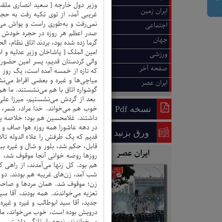
وزیر دول خارجه [ سعید انصاری ملقب 
ایران زمین
غریبی آمد، از توی تکیه رفت به حجر
نمی‌رفت و به‌طوری راست و یواش می‌
اجتماعی
جهان
گرما زده شده بود، بردند اتاق نظام، ا
امین الملک [ پاشاخان وزیر عدلیه 
ورزشی
والی کردستان قدیم، پسر امین حضور،
صفحه آخر
که تازه از خمسه آمده است، یک روز هم
میاچی‌ها و غیره و بعضی اقراط می‌ن
ایران عصر
گوشواره اتاق با هم می‌نشستند. ما هم
بعد از گردش می‌نشستیم، میرزا عل
نسخه Pdf
خوب هم می‌خواند. خدا مراد، شمر، 
داشتند. غلامحسین هم بود؛ خلاصه یک
در دهه عاشورا همه روزه هوا صاف و 
ورق بزنید
قدیم که یک طرفش را علاء الدوله تال
قابل، حکم شد، بلور و شال و غیره ببن
ایران عصر
روزها روضه خوانی آنجا موقوف شد، ش
هم بود. کل زنها می‌آمدند، از راهی 
شب آمد، زن‌های غریبه هم بودند. دو
زن؛ موقوف شد. همان مردها و صاحب 
تعزیه می‌خواندند. همه بودند، آقا 
جدید، آقا سید ابوطالب و غیره و غیره
درویش بوده است، خوب می‌خواند، مل
می‌خواندند، نوحه را، تازگی داشت.