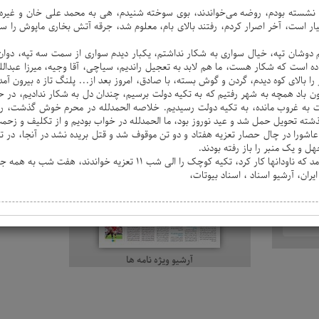
صوص نشسته بودم، روضه می‌خواندند، بوی سوخته شنیدم، هی به محمد علی خان و غیره 
ر است، آخر اصرار کردم، رفتند بالای بام، معلوم شد، جرقه آتش بخاری ماپوش را سوزا
تیم دوشان تپه، خیال سواری به شکار نداشتم، یکبار دیدم سواری از سمت سه تپه، دوان
ویژه نامه
اده است که شکار هست، ما هم لابد به تعجیل راندیم، سیاچی، آقا وجیه، میرزا عبدال
را بالای کوه دیدم، گردن و گوش بسته، با صادق، امروز بعد از... پلنگ تاز ه بیرون 
 باد همچه به شهر رفتیم که به تکیه دولت برسیم، چندان دل به شکار ندادیم، در حقیق
 به غروب مانده، به تکیه دولت رسیدیم. خلاصه الحمدلله در محرم خوش گذشت، روز
ذشته تحویل حمل شد و عید نوروز بود، ما الحمدلله در خواب بودیم و از تکلیف و زح
شورا در چال حصار تعزیه هفتاد و دو تن موقوف شد و قتل بریده نشد در آنجا، در تک
 و یک منبر را باز رفته بودند.
ران، آرشیو اسناد ، اسناد بیوتات،
آرشیو ویژه نامه ها